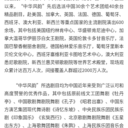
以来，“中华风韵”先后选派中国30余个艺术团组40余台
精品剧目，赴美国、加拿大、英国、法国、德国、葡萄牙、
西班牙、澳大利亚、新西兰等重点国家的主流剧院演出600
余场，其中包括美国纽约林肯中心、华盛顿肯尼迪中心，加
拿大温哥华伊丽莎白女王剧院，英国伦敦卡多甘音乐厅，法
国巴黎香榭丽舍剧院，德国柏林爱乐音乐厅，葡萄牙里斯本
贝伦文化中心，西班牙塞维利亚卡图哈艺术中心，澳大利亚
悉尼歌剧院，新西兰惠灵顿歌剧院等世界艺术殿堂，现场观
众累计达百万人次，间接覆盖人群超过2000万人次。
“中华风韵”所选剧目均为中国近年来受到广泛认可和
高度赞誉的优秀作品，其中包括原前线文工团舞剧《牡丹
亭》、中国歌剧舞剧院舞剧《孔子》《昭君出塞》、中国东
方演艺集团现代舞诗剧《诗忆东坡》、中央民族乐团民族乐
剧《印象国乐》《玄奘西行》、北京歌剧舞剧院舞剧《五星
出东方》、上海歌舞团舞剧《朱鹮》、上海民族乐团音乐会