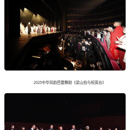
2025中华风韵芭蕾舞剧《梁山伯与祝英台》