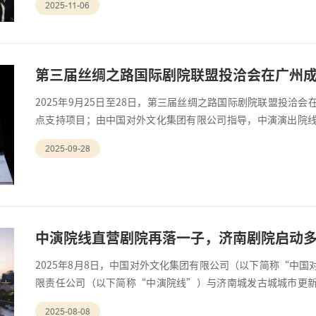
2025-11-06
“1+4+N”办展模式，打造集展示、交易、体验于一体的综合性
故宫博物院、三星堆
第三届丝绸之路国际剧院联盟投洽会在广州
2025年9月25日至28日，第三届丝绸之路国际剧院联盟投洽
点支持项目；由中国对外文化集团有限公司指导，中演演出院
院联盟、广州大剧院承办。来自中国、古巴、埃塞俄比亚、格
2025-09-28
来西亚、马耳他、西班牙、乌兹别克斯坦、委内瑞拉等12个国
参加活动。 此次应邀参
中演院线直营剧院再落一子，济南剧院启动
2025年8月8日，中国对外文化集团有限公司（以下简称“中
限责任公司（以下简称“中演院线”）与济南城发古城城市更
式，双方将共同运营打造济南剧院，以创新赋能城市文化艺术
2025-08-08