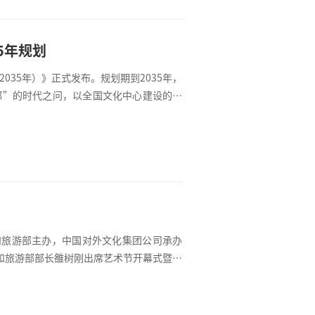
5年规划
035年）》正式发布。规划期到2035年，
都”的时代之问，以全国文化中心建设的生
规划》的战略定位为凝聚荟萃、辐射带动、
文化中心地位显著增强，市民文明素质和城
和旅游部主办，中国对外文化集团公司承办
化和旅游部部长雒树刚出席艺术节开幕式暨民
各国优秀文化、增进各国传统友谊、促进各
人民搭建一座心灵沟通之桥，为上合组织的