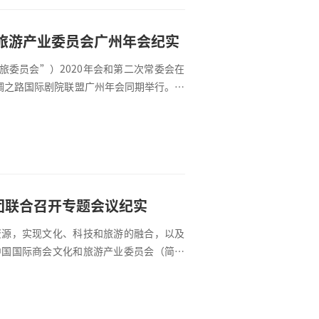
和旅游产业委员会广州年会纪实
文旅委员会”）2020年会和第二次常委会在
绸之路国际剧院联盟广州年会同期举行。中
会李金生主席，以及各主席和常委单位，会
金生主席主持了2020年第二次主席会及常
团联合召开专题会议纪实
资源，实现文化、科技和旅游的融合，以及
中国国际商会文化和旅游产业委员会（简称
于5月28日，借文旅委员会成立一周年之
（下称＂以诺视景＂）联合召开专题会，并