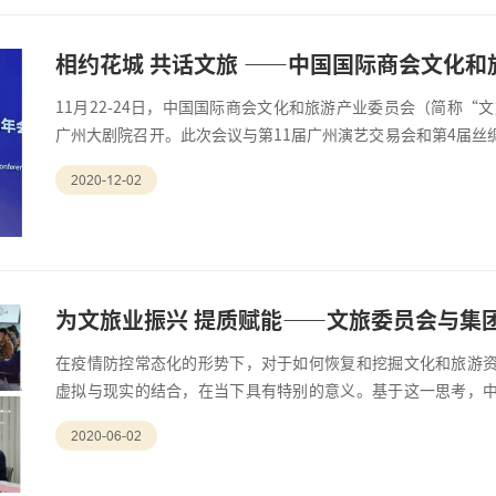
相约花城 共话文旅 ——中国国际商会文化
11月22-24日，中国国际商会文化和旅游产业委员会（简称“
广州大剧院召开。此次会议与第11届广州演艺交易会和第4届丝
国国际商会张屹副秘书长及综合业务部负责人汲琳，文旅委员
2020-12-02
员企业主要领导80余人出席了会议。张屹副秘书长到会祝贺；李
委会；李卫强
为文旅业振兴 提质赋能——文旅委员会与集
在疫情防控常态化的形势下，对于如何恢复和挖掘文化和旅游
虚拟与现实的结合，在当下具有特别的意义。基于这一思考，
＂文旅委员会＂）和中国对外文化集团有限公司（简称＂集团＂）
2020-06-02
际，在文旅委员会常委单位－北京以诺视景数字艺术有限公司
现场体验产品。结合文旅委员会