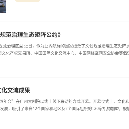
代表及文化界嘉宾出席活动，共同见证这一重要时刻。 此次合
关键落子，是中演院线探索
创规范治理生态矩阵公约》
规范治理底盘 近日，作为业内航标的国家级数字文创规范治理生态矩阵
海文化产权交易所、中国国际文化交流中心、中国网络空间安全协会等倡
化和旅游部数据中心）、中国电子技术标准化研究院、中国工业互联网研
文化交流成果
联盟年会”在广州大剧院以线上线下联动的方式开幕。开幕仪式上，文化
发展，吸引了来自42个国家和地区及2个国际组织的130家机构加盟，
间交流合作的重要平台和全球最大的演艺文化交流合作平台。在推动文化