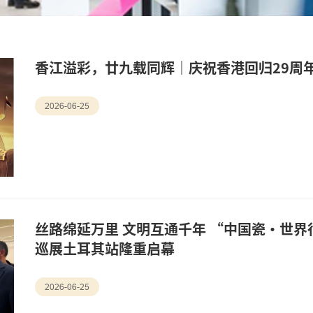
香江溢彩，廿九载同辉｜庆祝香港回归29周
2026-06-25
丝路绵延万里 文明互通千年 “中国瓷・世
巡展土耳其站隆重启幕
2026-06-25