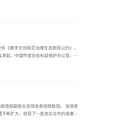
作，是中演院线直营剧院网络在华东地区的
发布《数字文创规范治理生态矩阵公约》。
议发起，中国作家协会权益保护办公室、中
究院、中国科学院虚拟经
和旅游部副部长张旭发表视频致辞。 张旭表
规模不断扩大，收获了一批务实合作的成果，
贸易发展，促进