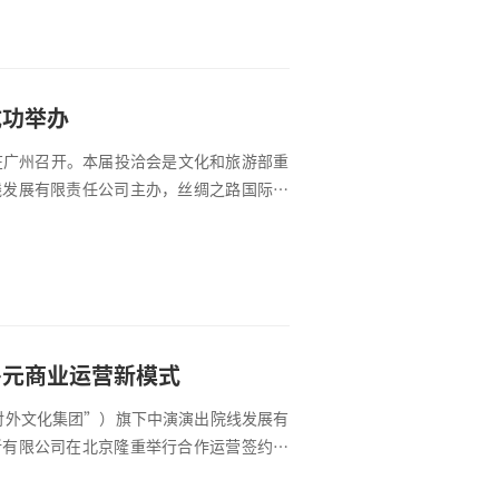
文化平台，汇聚台湾地区超过200家机构，
成功举办
会在广州召开。本届投洽会是文化和旅游部重
线发展有限责任公司主办，丝绸之路国际剧
鲁吉亚、印度尼西亚、肯尼亚、黎巴嫩、马
家和地区及国际组织的近百名中外代表应邀
多元商业运营新模式
国对外文化集团”）旗下中演演出院线发展有
新有限公司在北京隆重举行合作运营签约仪
，推动济南文化产业高质量发展。合作双方