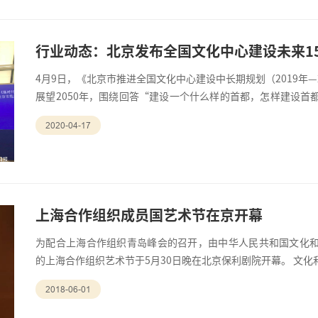
行业动态：北京发布全国文化中心建设未来1
4月9日，《北京市推进全国文化中心建设中长期规划（2019年—2
展望2050年，围绕回答“建设一个什么样的首都，怎样建设首
动实践服务首都经济社会发展，做好首都文化这篇大文章。 《
2020-04-17
创新引领、传播交流、服务保障。发展目标为到2025年，全国
市文明程
上海合作组织成员国艺术节在京开幕
为配合上海合作组织青岛峰会的召开，由中华人民共和国文化
的上海合作组织艺术节于5月30日晚在北京保利剧院开幕。 文
族音乐会演出并致辞。他表示，上合组织成员国艺术节是展示
2018-06-01
国民心相通的重要艺术平台，希望艺术节以其独特魅力为各国
不断发展作出贡献。文化和旅