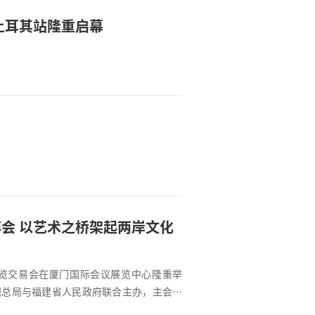
土耳其站隆重启幕
会 以艺术之桥架起两岸文化
博览交易会在厦门国际会议展览中心隆重举
视总局与福建省人民政府联合主办，主会场
，以“一脉传承・创意未来”为主题，通过