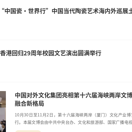
 “中国瓷・世界行”中国当代陶瓷艺术海内外巡展
香港回归29周年校园文艺演出圆满举行
中国对外文化集团亮相第十六届海峡两岸文博
融合新格局
10月30日至11月2日，第十六届海峡两岸（厦门）文化产业
行。本届文博会由中共中央台办、文化和旅游部、国家广播电
设于厦门国际会议展览中心，同时在厦门各区设立19个分会场