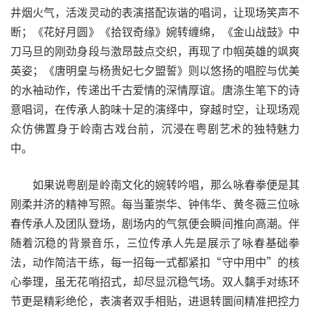
井烟火气，活泼灵动的表演搭配诙谐的唱词，让现场笑声不
断；《花好月圆》《拾钗奇缘》婉转缠绵，《金山战鼓》中
刀马旦的刚劲身段与激昂鼓点交织，再现了巾帼英雄的飒爽
英姿；《唐明皇与杨贵妃七夕盟誓》则以悠扬的唱腔与优美
的水袖动作，传递出千古爱情的深情厚谊。唐涤生笔下的诗
意唱词，在传承人韵味十足的演绎中，穿越时空，让现场观
众仿佛置身于岭南古戏台前，沉浸在粤剧艺术的独特魅力
中。
如果说粤剧是岭南文化的婉转吟唱，那么咏春拳便是其
刚柔并济的精神写照。每当董崇华、钟伟华、黄冬薇三位咏
春传承人及团队登场，剧场内的气氛便会瞬间推向高潮。伴
随着沉稳的背景音乐，三位传承人先是展示了咏春基础拳
法，动作简洁干练，每一招每一式都紧扣“守中用中”的核
心拳理，虽无花哨招式，却尽显沉稳气场。双人黐手对练环
节更是精彩绝伦，表演者双手相贴，进退转圜间精准把控力