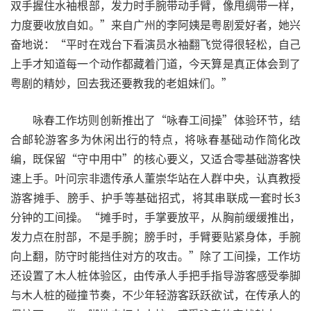
双手握住水袖根部，发力时手腕带动手臂，像甩绸带一样，
力度要收放自如。”来自广州的李阿姨是粤剧爱好者，她兴
奋地说：“平时在戏台下看演员水袖翻飞觉得很轻松，自己
上手才知道每一个动作都藏着门道，今天算是真正体会到了
粤剧的精妙，回去我还要教我的老姐妹们。”
咏春工作坊则创新推出了“咏春工间操”体验环节，结
合邮轮游客多为休闲出行的特点，将咏春基础动作简化改
编，既保留“守中用中”的核心要义，又适合零基础游客快
速上手。叶问宗非遗传承人董崇华站在人群中央，认真教授
游客摊手、膀手、护手等基础招式，将其串联成一套时长3
分钟的工间操。“摊手时，手掌要放平，从胸前缓缓推出，
发力点在肘部，不是手腕；膀手时，手臂要贴紧身体，手腕
向上翻，防守时能挡住对方的攻击。”除了工间操，工作坊
还设置了木人桩体验区，由传承人手把手指导游客感受拳脚
与木人桩的碰撞节奏，不少年轻游客跃跃欲试，在传承人的