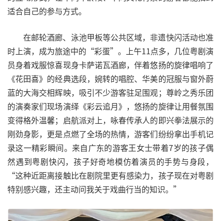
适合自己的参与方式。
在邮轮酒廊、泳池甲板等公共区域，非遗快闪活动也准
时上演，成为旅途中的“彩蛋”。上午11点多，几位粤剧演
员身着戏服惊喜现身卡萨诺瓦酒廊，伴着悠扬的旋律唱响了
《花田喜》的经典选段，婉转的唱腔、华美的冠服与窗外蔚
蓝的大海交相辉映，吸引不少游客驻足围观；尊岭之秀乐团
的演奏家们现场演绎《彩云追月》，悠扬的旋律让用餐氛围
变得格外温馨；启航派对上，咏春传承人的即兴拳法展示的
刚劲身影，更是点燃了全场的热情，游客们纷纷拿出手机记
录这一精彩瞬间。来自广东的游客王女士带着7岁的孩子偶
然遇到粤剧快闪，孩子好奇地模仿着演员的手势与身段，
“这种近距离接触比在剧院里更有感染力，孩子现在对粤剧
特别感兴趣，还主动问我关于戏曲行当的知识。”