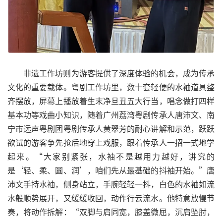
非遗工作坊则为游客提供了深度体验的机会，成为传承
文化的重要载体。粤剧工作坊里，数十套轻便的水袖道具整
齐摆放，屏幕上播放着生末净旦丑五大行当，唱念做打四样
基本功等戏曲小知识，随着广州荔湾粤剧传承人唐沛文、南
宁市远声粤剧团粤剧传承人黄翠芳的耐心讲解和示范，跃跃
欲试的游客争先抢后地穿上戏服，跟着传承人一招一式地学
起来。“大家别紧张，水袖不是越用力越好，讲究的
是‘轻、柔、圆、润’，咱们先从最基础的抖袖开始。”唐
沛文手持水袖，侧身站立，手腕轻轻一抖，白色的水袖如流
水般顺势展开，又缓缓收回，动作行云流水。他特意放慢节
奏，将动作拆解：“双脚与肩同宽，膝盖微屈，沉肩坠肘，