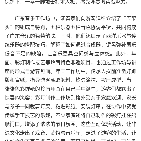
保护下，一拳一脚地击打木人桩，感受咏春的实战魅力。
广东音乐工作坊中，演奏家们向游客详细介绍了“五架
头”的组成与特点，五种乐器五种音色协调平衡，共同构成
了广东音乐的独特韵味。同时，他们还展示了西洋乐器与传
统乐器的搭配技巧，解释了如何通过合成器、键盘弥补国乐
低音不足的缺陷，让音乐更具空间感与立体感。此外，年
画、彩灯制作技艺等岭南特色非遗项目，也通过工作坊与讲
座的形式与游客见面。年画工作坊中，传承人提前准备好雕
版和宣纸，指导游客蘸取颜料、均匀涂抹、按压成型，当一
张张色彩鲜艳的岭南年画在自己手中诞生，游客们都露出了
惊喜的笑容；彩灯制作工作坊则格外受亲子家庭欢迎，家长
与孩子一同裁剪灯架、粘贴彩纸、安装灯串，在协作中感受
传统手工技艺的乐趣，不少家庭还将自己制作的彩灯挂在船
舱门口，增添了浓浓的节日氛围。这些互动体验活动，让非
遗文化走出了戏台、武馆与音乐厅，走进了游客的生活，让