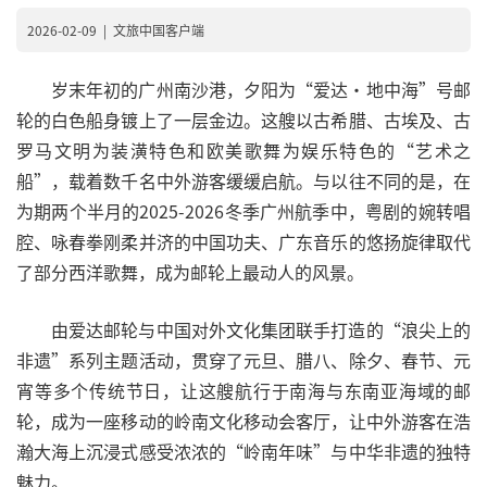
2026-02-09
|
文旅中国客户端
岁末年初的广州南沙港，夕阳为“爱达·地中海”号邮
轮的白色船身镀上了一层金边。这艘以古希腊、古埃及、古
罗马文明为装潢特色和欧美歌舞为娱乐特色的“艺术之
船”，载着数千名中外游客缓缓启航。与以往不同的是，在
为期两个半月的2025-2026冬季广州航季中，粤剧的婉转唱
腔、咏春拳刚柔并济的中国功夫、广东音乐的悠扬旋律取代
了部分西洋歌舞，成为邮轮上最动人的风景。
由爱达邮轮与中国对外文化集团联手打造的“浪尖上的
非遗”系列主题活动，贯穿了元旦、腊八、除夕、春节、元
宵等多个传统节日，让这艘航行于南海与东南亚海域的邮
轮，成为一座移动的岭南文化移动会客厅，让中外游客在浩
瀚大海上沉浸式感受浓浓的“岭南年味”与中华非遗的独特
魅力。