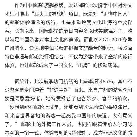
作为中国邮轮旗舰品牌，爱达邮轮此次携手中国对外文
化集团推出“浪尖上的非遗”项目，既是对“更懂中国人”
的邮轮体验理念的践行，也是推动岭南文化出海的重要探
索。长期以来，国际邮轮的节目内容多以欧美歌舞为主，难
以满足中国游客对本土文化的需求。而此次2025-2026冬季
广州航季，爱达地中海号精准把握文旅融合的趋势，将岭南
特色非遗与邮轮旅行相结合，不仅为游客带来了全新的旅行
体验，也让邮轮成为了中国文化“出海”的移动载体。
据统计，此次航季热门航线的上座率超过85%，其中不
少游客是专门冲着“非遗主题”而来。来自广州的游客李阿
姨是粤剧爱好者，她特意报名了包含除夕、春节的航次，
“没想到能在邮轮上过年，还能看到这么地道的粤剧演出，
和来自世界各地的游客一起感受中国年的味道，太有意义
了。” 邮轮上的外籍工作人员，也同样跟着传承人学习咏
春拳的一招一式，体验粤剧的唱念做打，成为非遗文化的感