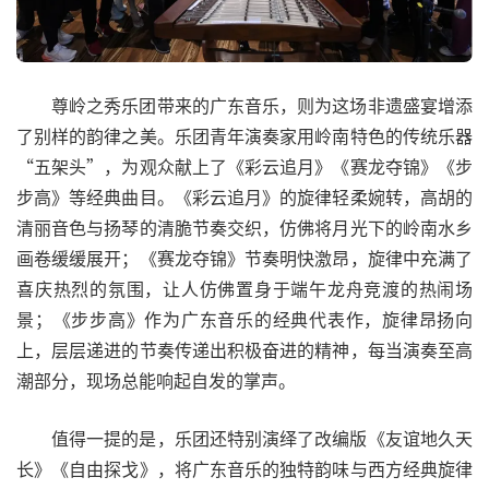
尊岭之秀乐团带来的广东音乐，则为这场非遗盛宴增添
了别样的韵律之美。乐团青年演奏家用岭南特色的传统乐器
“五架头”，为观众献上了《彩云追月》《赛龙夺锦》《步
步高》等经典曲目。《彩云追月》的旋律轻柔婉转，高胡的
清丽音色与扬琴的清脆节奏交织，仿佛将月光下的岭南水乡
画卷缓缓展开；《赛龙夺锦》节奏明快激昂，旋律中充满了
喜庆热烈的氛围，让人仿佛置身于端午龙舟竞渡的热闹场
景；《步步高》作为广东音乐的经典代表作，旋律昂扬向
上，层层递进的节奏传递出积极奋进的精神，每当演奏至高
潮部分，现场总能响起自发的掌声。
值得一提的是，乐团还特别演绎了改编版《友谊地久天
长》《自由探戈》，将广东音乐的独特韵味与西方经典旋律