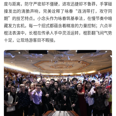
度与距离，防守严密却不僵硬，进攻迅捷却不鲁莽，手掌碰
撞发出的清脆声响，完美诠释了咏春“连消带打，攻守同
期”的技艺特点。小念头作为咏春筑基拳法，在慢节奏中暗
藏发力玄机，每一个招式都蕴含着精准的力量控制；六点半
棍法表演中，长棍在传承人手中灵活运转，棍影翻飞间气势
十足，让现场游客目不暇接。