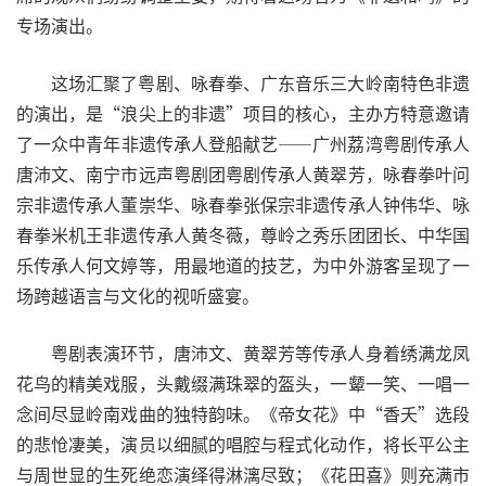
专场演出。
这场汇聚了粤剧、咏春拳、广东音乐三大岭南特色非遗
的演出，是“浪尖上的非遗”项目的核心，主办方特意邀请
了一众中青年非遗传承人登船献艺——广州荔湾粤剧传承人
唐沛文、南宁市远声粤剧团粤剧传承人黄翠芳，咏春拳叶问
宗非遗传承人董崇华、咏春拳张保宗非遗传承人钟伟华、咏
春拳米机王非遗传承人黄冬薇，尊岭之秀乐团团长、中华国
乐传承人何文婷等，用最地道的技艺，为中外游客呈现了一
场跨越语言与文化的视听盛宴。
粤剧表演环节，唐沛文、黄翠芳等传承人身着绣满龙凤
花鸟的精美戏服，头戴缀满珠翠的盔头，一颦一笑、一唱一
念间尽显岭南戏曲的独特韵味。《帝女花》中“香夭”选段
的悲怆凄美，演员以细腻的唱腔与程式化动作，将长平公主
与周世显的生死绝恋演绎得淋漓尽致；《花田喜》则充满市