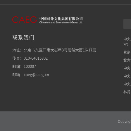
联系我们
中央
室）
地址：北京市东直门南大街甲3号居然大厦16-17层
紫荆
传真：010-64015802
故宫
邮编：100007
中央
邮箱：caeg@caeg.cn
中央
中央
林肯
Copyrig