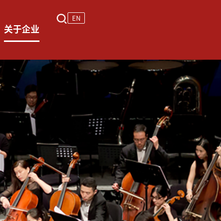
EN
关于企业