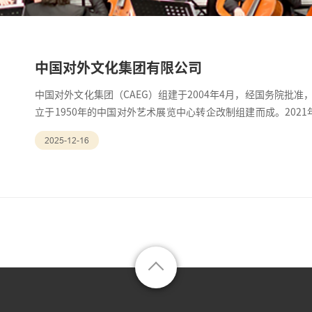
中国对外文化集团有限公司
中国对外文化集团（CAEG）组建于2004年4月，经国务院批准
立于1950年的中国对外艺术展览中心转企改制组建而成。202
年的发展历程中，充分发挥着中国对外文化交流国家队、主力
2025-12-16
声音”为使命，积极参与加强国际传播能力建设，为我国构建
贡献。