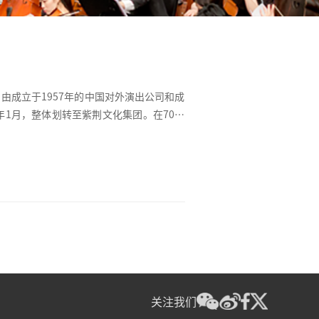
，由成立于1957年的中国对外演出公司和成
1年1月，整体划转至紫荆文化集团。在70余
军的作用，以“讲好中国故事，传播好中国
更高层次、多元立体的大外宣格局做出应有
关注我们