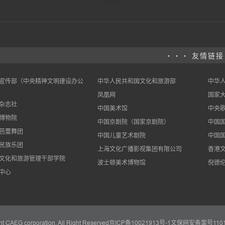
··· 友情链接
宣传部（中央精神文明建设办公
中华人民共和国文化和旅游部
中华
凤凰网
国家
杂志社
中国美术馆
中央
博物院
中国京剧院（国家京剧院）
中国
芭蕾舞团
中国儿童艺术剧院
中国
民族乐团
上海文化广播影视集团有限公司
香港
文化和旅游管理干部学院
波士顿美术博物馆
倪德
中心
ht CAEG corporation. All Right Reserved
京ICP备10021913号-1
文保网安备案号11010