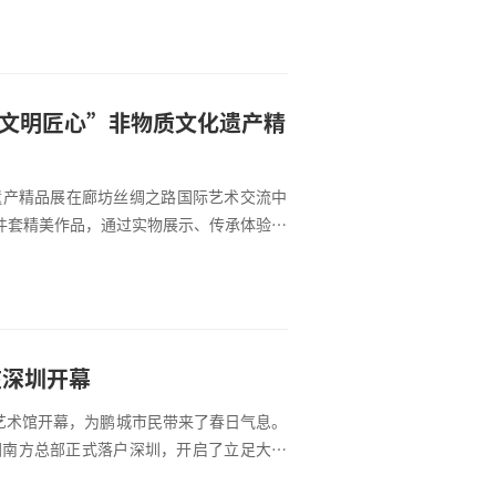
·文明匠心”非物质文化遗产精
化遗产精品展在廊坊丝绸之路国际艺术交流中
0件套精美作品，通过实物展示、传承体验、
在深圳开幕
艺术馆开幕，为鹏城市民带来了春日气息。
团南方总部正式落户深圳，开启了立足大湾