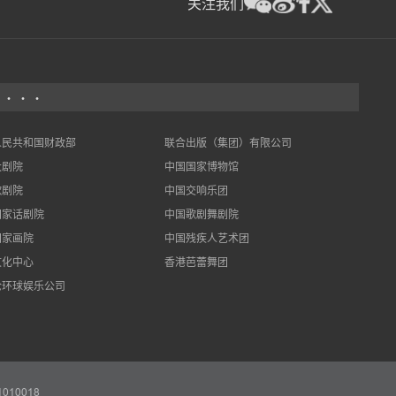
关注我们
 ···
人民共和国财政部
联合出版（集团）有限公司
大剧院
中国国家博物馆
歌剧院
中国交响乐团
国家话剧院
中国歌剧舞剧院
国家画院
中国残疾人艺术团
文化中心
香港芭蕾舞团
伦环球娱乐公司
10018